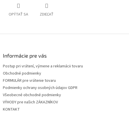
OPÝTAŤ SA
ZDIEĽAŤ
Z
á
p
ä
Informácie pre vás
t
Postup pri vrátení, výmene a reklamácii tovaru
i
Obchodné podmienky
e
FORMULÁR pre vrátenie tovaru
Podmienky ochrany osobných údajov GDPR
Všeobecné obchodné podmienky
VÝHODY pre našich ZÁKAZNÍKOV
KONTAKT