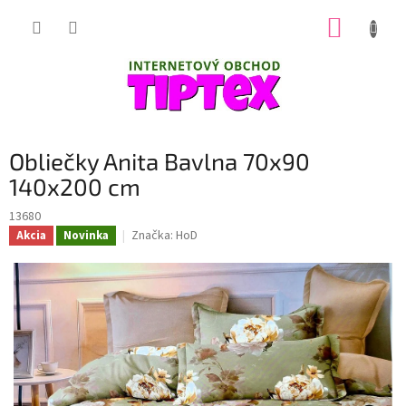
Prejsť
NÁKUP
na
obsah
KOŠÍK
Obliečky Anita Bavlna 70x90
140x200 cm
13680
Značka:
HoD
Akcia
Novinka