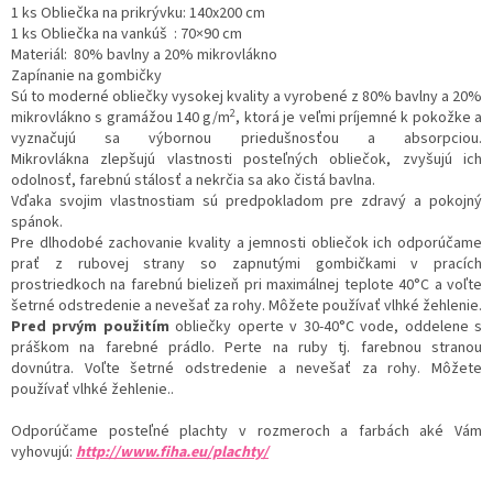
1 ks Obliečka na prikrývku: 140x200 cm
1 ks Obliečka na vankúš : 70×90 cm
Materiál: 80% bavlny a 20% mikrovlákno
Zapínanie na gombičky
Sú to
moderné obliečky vysokej kvality a vyrobené z 80% bavlny a 20%
2
mikrovlákno s gramážou 140 g/m
, ktorá je veľmi príjemné k pokožke a
vyznačujú sa výbornou priedušnosťou a absorpciou.
Mikrovlákna
zlepšujú vlastnosti posteľných obliečok, zvyšujú ich
odolnosť, farebnú stálosť a nekrčia sa ako čistá bavlna.
Vďaka svojim vlastnostiam sú predpokladom pre zdravý a pokojný
spánok.
Pre dlhodobé zachovanie kvality a jemnosti obliečok ich odporúčame
prať z rubovej strany so zapnutými gombičkami v pracích
prostriedkoch na farebnú bielizeň pri maximálnej teplote 40°C a voľte
šetrné odstredenie a nevešať za rohy. Môžete používať vlhké žehlenie.
Pred prvým použitím
obliečky operte v 30-40°C vode, oddelene s
práškom na farebné prádlo. Perte na ruby tj. farebnou stranou
dovnútra. Voľte šetrné odstredenie a nevešať za rohy. Môžete
používať vlhké žehlenie..
Odporúčame posteľné plachty v rozmeroch a farbách aké Vám
vyhovujú:
http://www.fiha.eu/plachty/