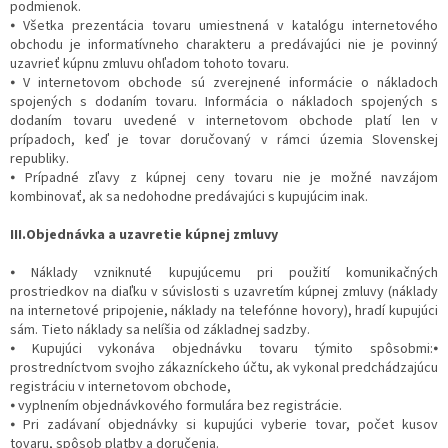
podmienok.
⦁ Všetka prezentácia tovaru umiestnená v katalógu internetového
obchodu je informatívneho charakteru a predávajúci nie je povinný
uzavrieť kúpnu zmluvu ohľadom tohoto tovaru.
⦁ V internetovom obchode sú zverejnené informácie o nákladoch
spojených s dodaním tovaru. Informácia o nákladoch spojených s
dodaním tovaru uvedené v internetovom obchode platí len v
prípadoch, keď je tovar doručovaný v rámci územia Slovenskej
republiky.
⦁ Prípadné zľavy z kúpnej ceny tovaru nie je možné navzájom
kombinovať, ak sa nedohodne predávajúci s kupujúcim inak.
III.Objednávka a uzavretie kúpnej zmluvy
⦁ Náklady vzniknuté kupujúcemu pri použití komunikačných
prostriedkov na diaľku v súvislosti s uzavretím kúpnej zmluvy (náklady
na internetové pripojenie, náklady na telefónne hovory), hradí kupujúci
sám. Tieto náklady sa nelíšia od základnej sadzby.
⦁ Kupujúci vykonáva objednávku tovaru týmito spôsobmi:⦁
prostredníctvom svojho zákazníckeho účtu, ak vykonal predchádzajúcu
registráciu v internetovom obchode,
⦁ vyplnením objednávkového formulára bez registrácie.
⦁ Pri zadávaní objednávky si kupujúci vyberie tovar, počet kusov
tovaru, spôsob platby a doručenia.