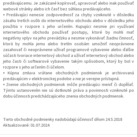
predávajúcemu. Je zakázané kopírovať, upravovať alebo inak používať
webové stránky alebo ich časť bez súhlasu predávajúceho.
⦁ Predávajúci nenesie zodpovednosť za chyby vzniknuté v dôsledku
zásahu tretích osôb do internetového obchodu alebo v dôsledku jeho
použitia v rozpore s jeho určením. Kupujúci nesmie pri využívaní
internetového obchodu používať postupy, ktoré by mohli mať
negatívny vplyv na jeho prevádzku a nesmie vykonávať žiadnu činnosť,
ktorá by mohla jemu alebo tretím osobám umožniť neoprávnene
zasahovať či neoprávnene užívať programové vybavenie alebo ďalšie
súčasti tvoriace internetový obchod a užívať internetový obchod alebo
jeho časti či softwarové vybavenie takým spôsobom, ktorý by bol v
rozpore s jeho určením či účelom.
⦁ Kúpna zmluva vrátane obchodných podmienok je archivovaná
predávajúcim v elektronickej podobe a nie je verejne prístupná.
⦁ Znenie obchodných podmienok môže predávajúci meniť či dopĺňať.
Týmto ustanovením nie sú dotknuté práva a povinnosti vzniknuté po
dobu účinnosti predchádzajúceho znenia obchodných podmienok.
Tieto obchodné podmienky nadobúdajú účinnosť dňom 24.5.2018
Aktualizované: 01.07.2024