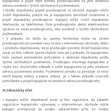
kupujúceho o prijatí tejto ponuky predávajúcemu na jeho emailovú
adresu uvedenú v týchto obchodných podmienkach.
⦁ Všetky objednávky prijaté predávajúcim sú záväzné. Kupujúci môže
zrušiť objednávku, pokým nie je kupujúcemu doručené oznámenie o
prijatí objednávky predávajúcim. Kupujúci môže zrušiť objednávku
telefonicky na telefónnom čísle predávajúceho alebo elektronickou
správou na email predávajúceho, obe uvedené v týchto obchodných
podmienkach.
⦁ V prípade, že došlo ku zjavnej technickej chybe na strane
predávajúceho pri uvedení ceny tovaru v internetovom obchode, alebo
v priebehu objednávania, nie je predávajúci povinný dodať kupujúcemu
tovar za túto celkom zjavne chybnú cenu ani v prípade, že kupujúcemu
bolo zaslané automatické potvrdenie o obdržaní objednávky podľa
týchto obchodných podmienok. Predávajúci informuje kupujúceho o
chybe bez zbytočného odkladu a zašle kupujúcemu na jeho emailovú
adresu pozmenenú ponuku. Pozmenená ponuka sa považuje za nový
návrh kúpnej zmluvy a kúpna zmluva je v takom prípade uzavretá
potvrdením o prijatí kupujúcim na emailovú adresu predávajúceho.
IV.Zákaznícky účet
⦁ Kupujúci môže objednávať tovar aj bez registrácie. Na základe
registrácie kupujúceho vykonanej v internetovom obchode môže
kupujúci pristupovať do svojho zákazníckeho účtu. Zo svojho