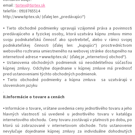
email :
tiptex@tiptex.sk
telefón : 0918765514
http://www.tiptex.sk/ (ďalej len „predávajúci“)
⦁ Tieto obchodné podmienky upravujú vzájomné práva a povinnosti
predávajúceho a fyzickej osoby, ktorá uzatvára kúpnu zmluvu mimo
svoju podnikateľskú činnosť ako spotrebiteľ, alebo v rámci svojej
podnikateľskej činnosti (ďalej len: „kupujúci“) prostredníctvom
webového rozhrania umiestneného na webovej stránke dostupného na
internetové adrese ⦁ www.tiptex.sk/ (ďalej je „internetový obchod“).
⦁ Ustanovenia obchodných podmienok sú neoddeliteľnou súčasťou
kúpnej zmluvy. Odchylne dojednanie v kúpnej zmluve má prednosť
pred ustanoveniami týchto obchodných podmienok.
⦁ Tieto obchodné podmienky a kúpna zmluva sa uzatvárajú v
slovenskom jazyku
.
II.Informácie o tovare a cenách
⦁ Informácie o tovare, vrátane uvedenia ceny jednotlivého tovaru a jeho
hlavných vlastností sú uvedené u jednotlivého tovaru v katalógu
internetového obchodu. Ceny tovaru zostávajú v platnosti po dobu, po
ktorú sú zobrazované v internetovom obchode. Toto ustanovenie
nevylučuje dojednanie kúpnej zmluvy za individuálne dohodnutých