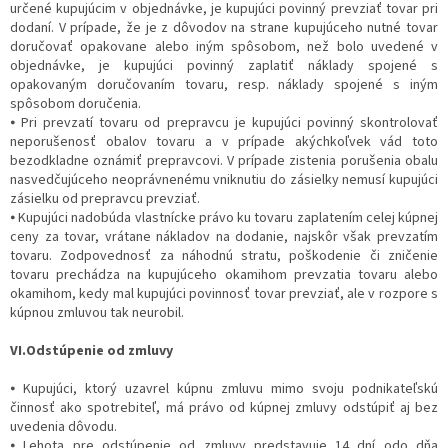
určené kupujúcim v objednávke, je kupujúci povinný prevziať tovar pri
dodaní. V prípade, že je z dôvodov na strane kupujúceho nutné tovar
doručovať opakovane alebo iným spôsobom, než bolo uvedené v
objednávke, je kupujúci povinný zaplatiť náklady spojené s
opakovaným doručovaním tovaru, resp. náklady spojené s iným
spôsobom doručenia.
⦁ Pri prevzatí tovaru od prepravcu je kupujúci povinný skontrolovať
neporušenosť obalov tovaru a v prípade akýchkoľvek vád toto
bezodkladne oznámiť prepravcovi. V prípade zistenia porušenia obalu
nasvedčujúceho neoprávnenému vniknutiu do zásielky nemusí kupujúci
zásielku od prepravcu prevziať.
⦁ Kupujúci nadobúda vlastnícke právo ku tovaru zaplatením celej kúpnej
ceny za tovar, vrátane nákladov na dodanie, najskôr však prevzatím
tovaru. Zodpovednosť za náhodnú stratu, poškodenie či zničenie
tovaru prechádza na kupujúceho okamihom prevzatia tovaru alebo
okamihom, kedy mal kupujúci povinnosť tovar prevziať, ale v rozpore s
kúpnou zmluvou tak neurobil.
VI.Odstúpenie od zmluvy
⦁ Kupujúci, ktorý uzavrel kúpnu zmluvu mimo svoju podnikateľskú
činnosť ako spotrebiteľ, má právo od kúpnej zmluvy odstúpiť aj bez
uvedenia dôvodu.
⦁ Lehota pre odstúpenie od zmluvy predstavuje 14 dní odo dňa