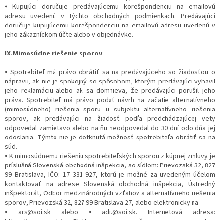
⦁ Kupujúci doručuje predávajúcemu korešpondenciu na emailovú
adresu uvedenú v týchto obchodných podmienkach. Predávajúci
doručuje kupujúcemu korešpondenciu na emailovú adresu uvedenú v
jeho zákazníckom účte alebo v objednávke.
IX.Mimosúdne riešenie sporov
⦁ Spotrebiteľ má právo obrátiť sa na predávajúceho so žiadosťou o
nápravu, ak nie je spokojný so spôsobom, ktorým predávajúci vybavil
jeho reklamáciu alebo ak sa domnieva, že predávajúci porušil jeho
práva. Spotrebiteľ má právo podať návrh na začatie alternatívneho
(mimosúdneho) riešenia sporu u subjektu alternatívneho riešenia
sporov, ak predávajúci na žiadosť podľa predchádzajúcej vety
odpovedal zamietavo alebo na ňu neodpovedal do 30 dní odo dňa jej
odoslania. Týmto nie je dotknutá možnosť spotrebiteľa obrátiť sa na
súd.
⦁ K mimosúdnemu riešeniu spotrebiteľských sporou z kúpnej zmluvy je
príslušná Slovenská obchodná inšpekcia, so sídlom: Prievozská 32, 827
99 Bratislava, IČO: 17 331 927, ktorú je možné za uvedeným účelom
kontaktovať na adrese Slovenská obchodná inšpekcia, Ústredný
inšpektorát, Odbor medzinárodných vzťahov a alternatívneho riešenia
sporov, Prievozská 32, 827 99 Bratislava 27, alebo elektronicky na
⦁ ars@soi.sk alebo ⦁ adr.@soi.sk. Internetová adresa: