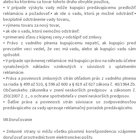
alebo ku ktorému sa tovar tohoto druhu obvykle používa,
⦁ V prípade výskytu vady môže kupujúci predávajúcemu predložiť
reklamáciu a požadovať:⦁ ak ide o vadu, ktorú je možné odstrániť:⦁
bezplatné odstránenie vady tovaru,
⦁ výmenu tovaru za nový tovar,
⦁ ak ide o vadu, ktorú nemožno odstrániť:
⦁ primeranú zľavu z kúpnej ceny,⦁ odstúpiť od zmluvy.
⦁ Právo z vadného plnenia kupujúcemu nepatrí, ak kupujúci pred
prevzatím veci vedel, že vec má vadu, alebo ak kupujúci vadu sám
spôsobil.
⦁ V prípade oprávnenej reklamácie má kupujúci právo na náhradu účelne
vynaložených nákladov vzniknutých v súvislosti s uplatnením
reklamácie.
⦁ Práva a povinnosti zmluvných strán ohľadom práv z vadného plnenia
sa riadia § 499 až 510, § 596 až 600 a § 619 až 627 zákona č. 40/1964 Zb.
Občianskeho zákonníka v znení neskorších predpisov a zákonom č.
250/2007 Z. z., o ochrane spotrebiteľa v znení neskorších predpisov.
⦁ Ďalšie práva a povinnosti strán súvisiace so zodpovednosťou
predávajúceho za vady upravuje reklamačný poriadok predávajúceho.
VIII.Doručovanie
⦁ Zmluvné strany si môžu všetku písomnú korešpondenciu vzájomne
doručovať prostredníctvom elektronickej pošty.