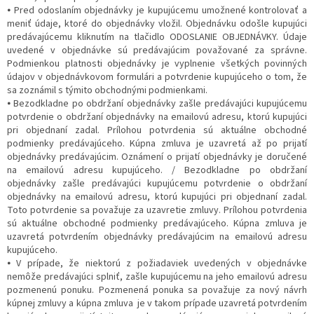
⦁ Pred odoslaním objednávky je kupujúcemu umožnené kontrolovať a
meniť údaje, ktoré do objednávky vložil. Objednávku odošle kupujúci
predávajúcemu kliknutím na tlačidlo ODOSLANIE OBJEDNÁVKY. Údaje
uvedené v objednávke sú predávajúcim považované za správne.
Podmienkou platnosti objednávky je vyplnenie všetkých povinných
údajov v objednávkovom formulári a potvrdenie kupujúceho o tom, že
sa zoznámil s týmito obchodnými podmienkami.
⦁ Bezodkladne po obdržaní objednávky zašle predávajúci kupujúcemu
potvrdenie o obdržaní objednávky na emailovú adresu, ktorú kupujúci
pri objednaní zadal. Prílohou potvrdenia sú aktuálne obchodné
podmienky predávajúceho. Kúpna zmluva je uzavretá až po prijatí
objednávky predávajúcim. Oznámení o prijatí objednávky je doručené
na emailovú adresu kupujúceho. / Bezodkladne po obdržaní
objednávky zašle predávajúci kupujúcemu potvrdenie o obdržaní
objednávky na emailovú adresu, ktorú kupujúci pri objednaní zadal.
Toto potvrdenie sa považuje za uzavretie zmluvy. Prílohou potvrdenia
sú aktuálne obchodné podmienky predávajúceho. Kúpna zmluva je
uzavretá potvrdením objednávky predávajúcim na emailovú adresu
kupujúceho.
⦁ V prípade, že niektorú z požiadaviek uvedených v objednávke
nemôže predávajúci splniť, zašle kupujúcemu na jeho emailovú adresu
pozmenenú ponuku. Pozmenená ponuka sa považuje za nový návrh
kúpnej zmluvy a kúpna zmluva je v takom prípade uzavretá potvrdením