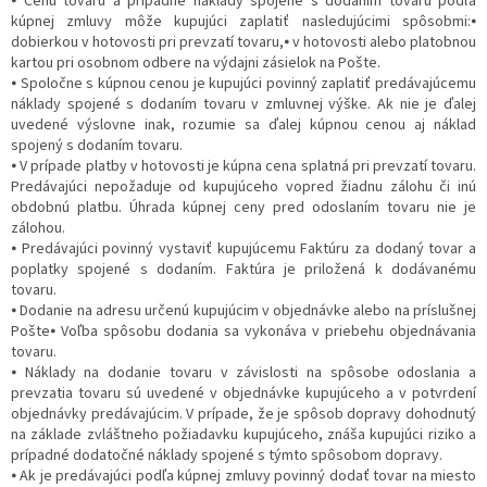
⦁ Cenu tovaru a prípadné náklady spojené s dodaním tovaru podľa
kúpnej zmluvy môže kupujúci zaplatiť nasledujúcimi spôsobmi:⦁
dobierkou v hotovosti pri prevzatí tovaru,⦁ v hotovosti alebo platobnou
kartou pri osobnom odbere na výdajni zásielok na Pošte.
⦁ Spoločne s kúpnou cenou je kupujúci povinný zaplatiť predávajúcemu
náklady spojené s dodaním tovaru v zmluvnej výške. Ak nie je ďalej
uvedené výslovne inak, rozumie sa ďalej kúpnou cenou aj náklad
spojený s dodaním tovaru.
⦁ V prípade platby v hotovosti je kúpna cena splatná pri prevzatí tovaru.
Predávajúci nepožaduje od kupujúceho vopred žiadnu zálohu či inú
obdobnú platbu. Úhrada kúpnej ceny pred odoslaním tovaru nie je
zálohou.
⦁ Predávajúci povinný vystaviť kupujúcemu Faktúru za dodaný tovar a
poplatky spojené s dodaním. Faktúra je priložená k dodávanému
tovaru.
⦁ Dodanie na adresu určenú kupujúcim v objednávke alebo na príslušnej
Pošte⦁ Voľba spôsobu dodania sa vykonáva v priebehu objednávania
tovaru.
⦁ Náklady na dodanie tovaru v závislosti na spôsobe odoslania a
prevzatia tovaru sú uvedené v objednávke kupujúceho a v potvrdení
objednávky predávajúcim. V prípade, že je spôsob dopravy dohodnutý
na základe zvláštneho požiadavku kupujúceho, znáša kupujúci riziko a
prípadné dodatočné náklady spojené s týmto spôsobom dopravy.
⦁ Ak je predávajúci podľa kúpnej zmluvy povinný dodať tovar na miesto