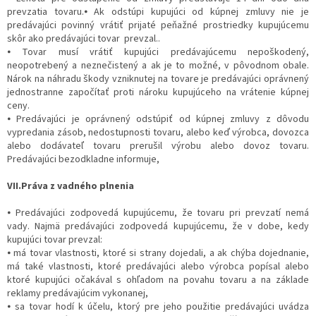
prevzatia tovaru.⦁ Ak odstúpi kupujúci od kúpnej zmluvy nie je
predávajúci povinný vrátiť prijaté peňažné prostriedky kupujúcemu
skôr ako predávajúci tovar prevzal..
⦁ Tovar musí vrátiť kupujúci predávajúcemu nepoškodený,
neopotrebený a neznečistený a ak je to možné, v pôvodnom obale.
Nárok na náhradu škody vzniknutej na tovare je predávajúci oprávnený
jednostranne započítať proti nároku kupujúceho na vrátenie kúpnej
ceny.
⦁ Predávajúci je oprávnený odstúpiť od kúpnej zmluvy z dôvodu
vypredania zásob, nedostupnosti tovaru, alebo keď výrobca, dovozca
alebo dodávateľ tovaru prerušil výrobu alebo dovoz tovaru.
Predávajúci bezodkladne informuje,
VII.Práva z vadného plnenia
⦁ Predávajúci zodpovedá kupujúcemu, že tovaru pri prevzatí nemá
vady. Najmä predávajúci zodpovedá kupujúcemu, že v dobe, kedy
kupujúci tovar prevzal:
⦁ má tovar vlastnosti, ktoré si strany dojedali, a ak chýba dojednanie,
má také vlastnosti, ktoré predávajúci alebo výrobca popísal alebo
ktoré kupujúci očakával s ohľadom na povahu tovaru a na základe
reklamy predávajúcim vykonanej,
⦁ sa tovar hodí k účelu, ktorý pre jeho použitie predávajúci uvádza