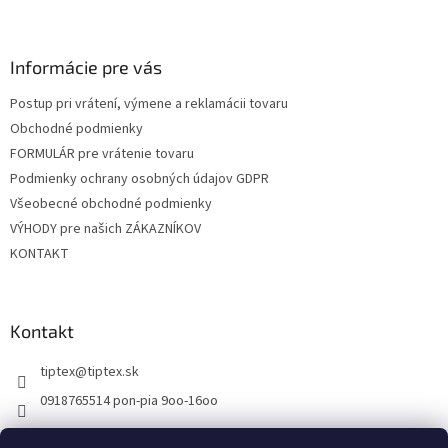
Z
á
p
ä
Informácie pre vás
t
Postup pri vrátení, výmene a reklamácii tovaru
i
Obchodné podmienky
e
FORMULÁR pre vrátenie tovaru
Podmienky ochrany osobných údajov GDPR
Všeobecné obchodné podmienky
VÝHODY pre našich ZÁKAZNÍKOV
KONTAKT
Kontakt
tiptex
@
tiptex.sk
0918765514 pon-pia 9oo-16oo