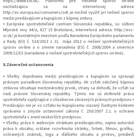
https://www.soi.sk/. Platformu pre riešenie sporov on-line
nachádzajúcu sa na internetovej adrese
http://ec.europa.eu/consumers/odr je možné využiť pri riešení sporov
medzi predávajúcim a kupujúcim z kúpnej zmluvy.
⦁ Európske spotrebiteľské centrum Slovenská republika, so sídlom
Mlynské nivy 44/a, 827 15 Bratislave, internetová adresa: http://esc-
sr.sk/ je kontaktným miestom podľa Nariadenia Európskeho parlamentu
a Rady (EU) č. 524/2013 z 21. mája 2013 o riešení spotrebiteľských
sporov on-line a o zmene nariadenia (ES) č. 2006/2004 a smernice
2009/22/ES (nariadenie o riešení spotrebiteľských sporov on-line)..
X.Záverečné ustanovenia
⦁ Všetky dojednania medzi predávajúcim a kupujúcim sa spravujú
právnym poriadkom Slovenskej republiky. Ak vzťah založený kúpnou
zmluvou obsahuje medzinárodný prvok, strany sa dohodli, že vzťah sa
riadi právom Slovenskej republiky. Týmto nie sú dotknuté práva
spotrebiteľa vyplývajúce z všeobecne záväzných právnych predpisov.⦁
Predávajúci nie je vo vzťahu ku kupujúcemu viazaný žiadnymi kódexmi
správania v zmysle ustanovení zákona č. 250/2007 Z.z. o ochrane
spotrebiteľa v znení neskorších predpisov.
⦁ Všetky práva k webovým stránkam predávajúceho, najmä autorské
práva k obsahu, vrátane rozvrhnutia stránky, fotiek, filmov, grafiky,
ochranných známok, loga a ďalšieho obsahu a prvkov, prináleží