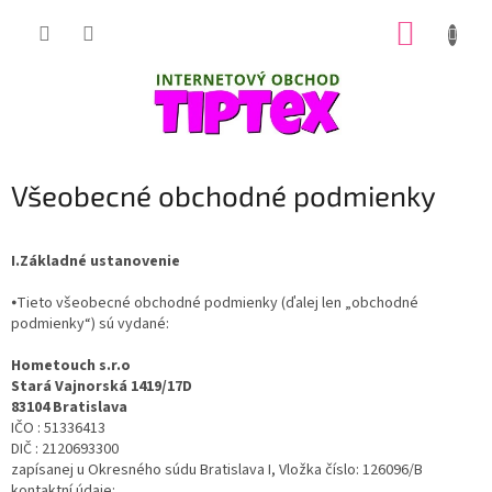
Prejsť
NÁKUP
na
obsah
KOŠÍK
Všeobecné obchodné podmienky
I.Základné ustanovenie
⦁Tieto všeobecné obchodné podmienky (ďalej len „obchodné
podmienky“) sú vydané:
Hometouch s.r.o
Stará Vajnorská 1419/17D
83104 Bratislava
IČO : 51336413
DIČ :
2120693300
zapísanej u Okresného súdu Bratislava I, Vložka číslo: 126096/B
kontaktní údaje: