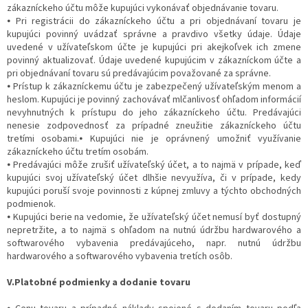
zákazníckeho účtu môže kupujúci vykonávať objednávanie tovaru.
⦁ Pri registrácii do zákazníckeho účtu a pri objednávaní tovaru je
kupujúci povinný uvádzať správne a pravdivo všetky údaje. Údaje
uvedené v užívateľskom účte je kupujúci pri akejkoľvek ich zmene
povinný aktualizovať. Údaje uvedené kupujúcim v zákazníckom účte a
pri objednávaní tovaru sú predávajúcim považované za správne.
⦁ Prístup k zákazníckemu účtu je zabezpečený užívateľským menom a
heslom. Kupujúci je povinný zachovávať mlčanlivosť ohľadom informácií
nevyhnutných k prístupu do jeho zákazníckeho účtu. Predávajúci
nenesie zodpovednosť za prípadné zneužitie zákazníckeho účtu
tretími osobami.⦁ Kupujúci nie je oprávnený umožniť využívanie
zákazníckeho účtu tretím osobám.
⦁ Predávajúci môže zrušiť užívateľský účet, a to najmä v prípade, keď
kupujúci svoj užívateľský účet dlhšie nevyužíva, či v prípade, kedy
kupujúci poruší svoje povinnosti z kúpnej zmluvy a týchto obchodných
podmienok.
⦁ Kupujúci berie na vedomie, že užívateľský účet nemusí byť dostupný
nepretržite, a to najmä s ohľadom na nutnú údržbu hardwarového a
softwarového vybavenia predávajúceho, napr. nutnú údržbu
hardwarového a softwarového vybavenia tretích osôb.
V.Platobné podmienky a dodanie tovaru