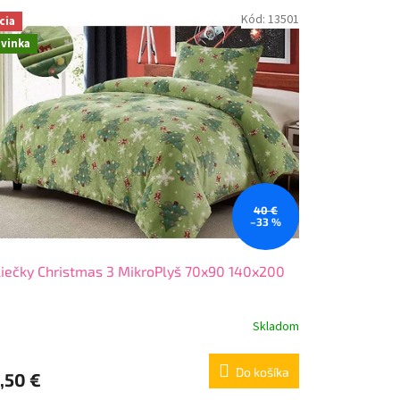
Kód:
13501
cia
vinka
40 €
–33 %
iečky Christmas 3 MikroPlyš 70x90 140x200
Skladom
Do košíka
,50 €