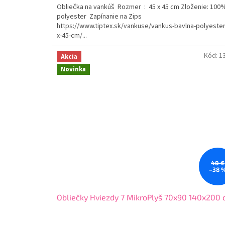
Obliečka na vankúš Rozmer : 45 x 45 cm Zloženie: 100
polyester Zapínanie na Zips
https://www.tiptex.sk/vankuse/vankus-bavlna-polyester
x-45-cm/...
Kód:
1
Akcia
Novinka
40 €
–38 
Obliečky Hviezdy 7 MikroPlyš 70x90 140x200