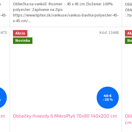
%
Obliečka na vankúš Rozmer : 45 x 45 cm Zloženie: 100%
Obli
polyester Zapínanie na Zips
Obli
-45-
https://www.tiptex.sk/vankuse/vankus-bavlna-polyester-45-
: 70
x-45-cm/...
3473
Kód:
13448
Akcia
Ak
Novinka
No
40 €
%
–38 %
 cm
Obliečky Hviezdy 6 MikroPlyš 70x90 140x200 cm
Obl
cm