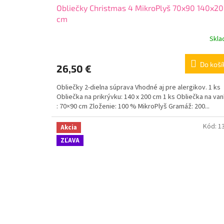
Obliečky Christmas 4 MikroPlyš 70x90 140x2
cm
Skl
Do koší
26,50 €
Obliečky 2-dielna súprava Vhodné aj pre alergikov. 1 ks
Obliečka na prikrývku: 140 x 200 cm 1 ks Obliečka na va
: 70×90 cm Zloženie: 100 % MikroPlyš Gramáž: 200...
Kód:
1
Akcia
ZĽAVA