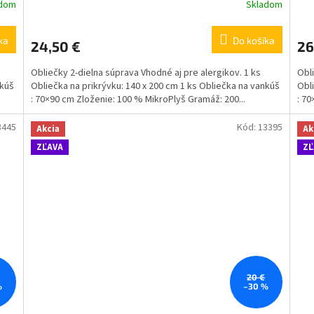
adom
Skladom
ka
Do košíka
24,50 €
26
Obliečky 2-dielna súprava Vhodné aj pre alergikov. 1 ks
Obli
nkúš
Obliečka na prikrývku: 140 x 200 cm 1 ks Obliečka na vankúš
Obli
: 70×90 cm Zloženie: 100 % MikroPlyš Gramáž: 200...
: 70
3445
Kód:
13395
Akcia
Ak
ZĽAVA
ZĽ
20 €
%
–30 %