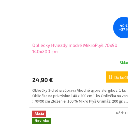
40 €
–37 
Obliečky Hviezdy modré MikroPlyš 70x90
140x200 cm
Skl
Do koší
24,90 €
Obliečky 2-dielna súprava Vhodné aj pre alergikov. 1 ks
Obliečka na prikrývku: 140 x 200 cm 1 ks Obliečka na va
: 70×90 cm Zloženie: 100 % Mikro Plyš Gramáž: 200 gr. /...
Kód:
1
Akcia
Novinka