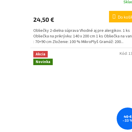
Skl
Do koší
24,50 €
Obliečky 2-dielna súprava Vhodné aj pre alergikov. 1 ks
Obliečka na prikrývku: 140 x 200 cm 1 ks Obliečka na va
: 70×90 cm Zloženie: 100 % MikroPlyš Gramáž: 200...
Kód:
1
Akcia
Novinka
40 €
–33 