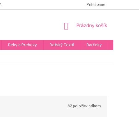
MIENKY
FORMULÁR PRE VRÁTENIE TOVARU
Prihlásenie
PODMIENKY OCHRANY 
NÁKUPNÝ
Prázdny košík
KOŠÍK
Deky a Prehozy
Detský Textil
Darčeky
Koberce
37
položiek celkom