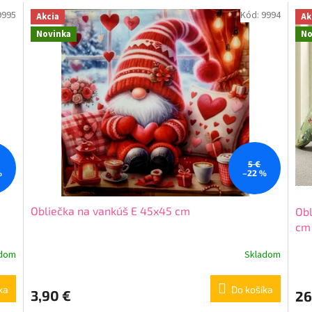
9995
Kód:
9994
Akcia
Ak
Novinka
No
5 €
%
–22 %
Obliečka na vankúš E 45x45 cm
Obl
cm
adom
Skladom
ka
Do košíka
3,90 €
26