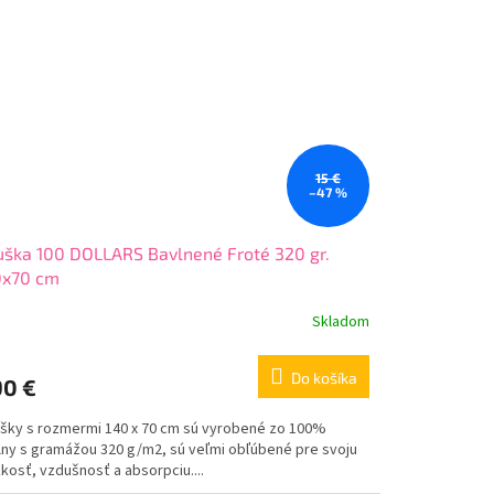
15 €
–47 %
ška 100 DOLLARS Bavlnené Froté 320 gr.
0x70 cm
Skladom
Do košíka
90 €
šky s rozmermi 140 x 70 cm sú vyrobené zo 100%
lny s gramážou 320 g/m2, sú veľmi obľúbené pre svoju
kosť, vzdušnosť a absorpciu....