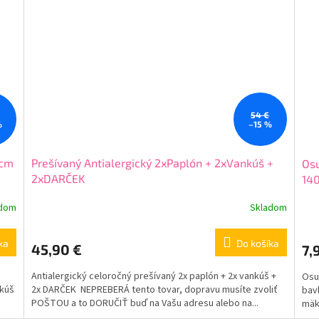
54 €
%
–15 %
 cm
Prešívaný Antialergický 2xPaplón + 2xVankúš +
Osu
2xDARČEK
14
adom
Skladom
ka
Do košíka
45,90 €
7,
Antialergický celoročný prešívaný 2x paplón + 2x vankúš +
Osu
nkúš
2x DARČEK NEPREBERÁ tento tovar, dopravu musíte zvoliť
bav
POŠTOU a to DORUČIŤ buď na Vašu adresu alebo na...
mäk