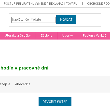
POSTUP PRI VRÁTENÍ, VÝMENE A REKLAMÁCII TOVARU
OBCHODNÉ POD
HĽADAŤ
Uteráky a Osušky
Záclony
Utierky
Paplón a Vankúš
hodín v pracovné dni
anejšie
Abecedne
OTVORIŤ FILTER