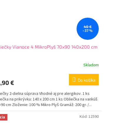
40 €
–37 %
iečky Vianoce 4 MikroPlyš 70x90 140x200 cm
Skladom
Do košíka
,90 €
ečky 2-dielna súprava Vhodné aj pre alergikov. 1 ks
ečka na prikrývku: 140 x 200 cm 1 ks Obliečka na vankúš
×90 cm Zloženie: 100 % Mikro Plyš Gramáž: 200 gr. /...
Kód:
12590
cia