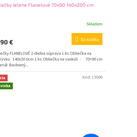
iečky Jelene Flanelové 70x90 140x200 cm
Skladom
Do košíka
,90 €
iečky FLANELOVÉ 2-dielna súprava 1 ks Obliečka na
krývku. 140x20 0cm 1 ks Obliečka na vankúš : 70×90 cm
riál: Bavlnený...
Kód:
13006
cia
vinka