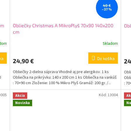
40 €
–37 %
cm
Obliečky Christmas A MikroPlyš 70x90 140x200
Obl
cm
adom
Skladom
ka
Do košíka
24,90 €
24
Obliečky 2-dielna súprava Vhodné aj pre alergikov. 1 ks
Obli
0
Obliečka na prikrývku: 140 x 200 cm 1 ks Obliečka na vankúš
Obli
: 70×90 cm Zloženie: 100 % Mikro Plyš Gramáž: 200 gr. /...
: 70
3005
Kód:
13004
Akcia
Ak
Novinka
No