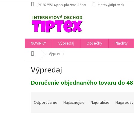
Prejsť
0918765514 pon-pia 9oo-16oo
tiptex@tiptex.sk
na
obsah
NOVINKY
Výpredaj
Obliečky
Plachty
Domov
Výpredaj
Výpredaj
Doručenie objednaného tovaru do 48 
R
a
Odporúčame
Najlacnejšie
Najdrahšie
Najpredáv
d
e
n
i