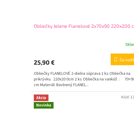
Obliečky Jelene Flanelové 2x70x90 220x200 
Skl
Do koší
25,90 €
Obliečky FLANELOVÉ 2-dielna súprava 1 ks Obliečka na
prikrývku. 220x20 0cm 2 ks Obliečka na vankúš : 70×9
cm Materiál: Bavlnený FLANEL...
Kód:
1
Akcia
Novinka