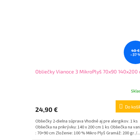
40 €
–37 
Obliečky Vianoce 3 MikroPlyš 70x90 140x200
Skl
Do koší
24,90 €
Obliečky 2-dielna súprava Vhodné aj pre alergikov. 1 ks
Obliečka na prikrývku: 140 x 200 cm 1 ks Obliečka na va
: 70×90 cm Zloženie: 100 % Mikro Plyš Gramáž: 200 gr. /...