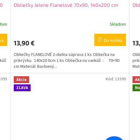
00
Obliečky Jelene Flanelové 70x90, 140x200 cm
Obl
adom
Skladom
ka
Do košíka
13,90 €
13
Obliečky FLANELOVÉ 2-dielna súprava 1 ks Obliečka na
Obl
nkúš
prikrývku. 140x20 0cm 1 ks Obliečka na vankúš : 70×90
pri
cm Materiál: Bavlnený...
Mate
3393
Kód:
13390
Akcia
Ak
ZĽAVA
No