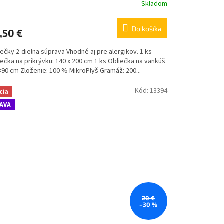
Skladom
Do košíka
,50 €
ečky 2-dielna súprava Vhodné aj pre alergikov. 1 ks
ečka na prikrývku: 140 x 200 cm 1 ks Obliečka na vankúš
×90 cm Zloženie: 100 % MikroPlyš Gramáž: 200...
Kód:
13394
cia
AVA
20 €
–30 %