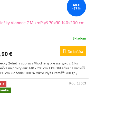
40 €
–37 %
iečky Vianoce 7 MikroPlyš 70x90 140x200 cm
Skladom
Do košíka
,90 €
ečky 2-dielna súprava Vhodné aj pre alergikov. 1 ks
ečka na prikrývku: 140 x 200 cm 1 ks Obliečka na vankúš
×90 cm Zloženie: 100 % Mikro Plyš Gramáž: 200 gr. /...
Kód:
13003
cia
vinka