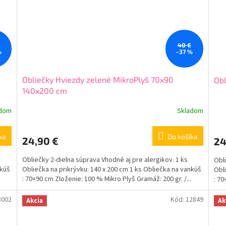
40 €
%
–37 %
Obliečky Hviezdy zelené MikroPlyš 70x90
Obl
140x200 cm
adom
Skladom
ka
Do košíka
24,90 €
24
Obliečky 2-dielna súprava Vhodné aj pre alergikov. 1 ks
Obli
nkúš
Obliečka na prikrývku: 140 x 200 cm 1 ks Obliečka na vankúš
Obli
: 70×90 cm Zloženie: 100 % Mikro Plyš Gramáž: 200 gr. /...
: 70
3002
Kód:
12849
Akcia
Ak