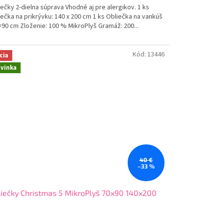
ečky 2-dielna súprava Vhodné aj pre alergikov. 1 ks
ečka na prikrývku: 140 x 200 cm 1 ks Obliečka na vankúš
×90 cm Zloženie: 100 % MikroPlyš Gramáž: 200...
Kód:
13446
cia
vinka
40 €
–33 %
iečky Christmas 5 MikroPlyš 70x90 140x200