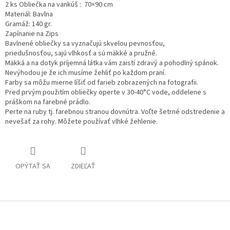
2 ks Obliečka na vankúš : 70×90 cm
Materiál: Bavlna
Gramáž: 140 gr.
Zapínanie na Zips
Bavlnené obliečky sa vyznačujú skvelou pevnosťou,
priedušnosťou,
sajú vlhkosť a sú mäkké a pružné.
Mäkká a na dotyk príjemná látka vám zaistí zdravý a pohodlný spánok.
Nevýhodou je že ich musíme žehliť po každom praní.
Farby sa môžu mierne líšiť od farieb zobrazených na fotografii.
Pred prvým použitím obliečky operte v 30-40°C vode, oddelene s
práškom na farebné prádlo.
Perte na ruby tj. farebnou stranou dovnútra. Voľte šetrné odstredenie a
nevešať za rohy. Môžete používať vlhké žehlenie.
OPÝTAŤ SA
ZDIEĽAŤ
Z
á
p