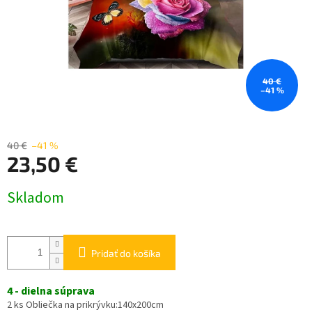
40 €
–41 %
40 €
–41 %
23,50 €
Jednotková
Skladom
cena:
Pridať do košíka
4 - dielna súprava
2 ks Obliečka na prikrývku:140x200cm