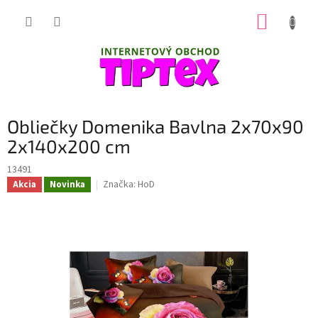
Prejsť
NÁKUP
na
obsah
KOŠÍK
Obliečky Domenika Bavlna 2x70x90
2x140x200 cm
13491
Značka:
HoD
Akcia
Novinka