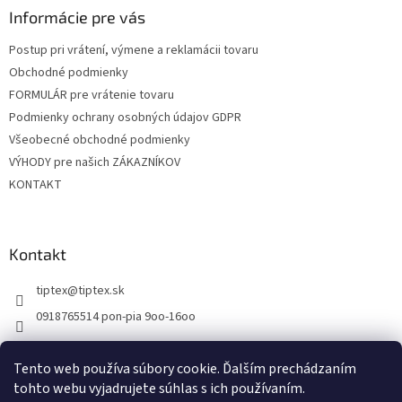
ä
Informácie pre vás
t
Postup pri vrátení, výmene a reklamácii tovaru
i
Obchodné podmienky
e
FORMULÁR pre vrátenie tovaru
Podmienky ochrany osobných údajov GDPR
Všeobecné obchodné podmienky
VÝHODY pre našich ZÁKAZNÍKOV
KONTAKT
Kontakt
tiptex
@
tiptex.sk
0918765514 pon-pia 9oo-16oo
Tento web používa súbory cookie. Ďalším prechádzaním
tohto webu vyjadrujete súhlas s ich používaním.