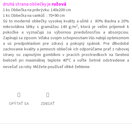
druhá strana obliečky je
ružová
1 ks Obliečka na prikrývku: 140x200 cm
1 ks Obliečka na vankúš : 70×90 cm
Sú to
moderné obliečky vysokej kvality a ušité z 80% Bavlna a 20%
2
mikrovlákna látky s gramážou 140 g/m
, ktorá je veľmi príjemné k
pokožke a vyznačujú sa výbornou priedušnosťou a absorpciou.
Zapínajú sa zipsom. Vďaka svojim schopnostiam Vás nabijú optimizmom
a sú predpokladom pre zdravý a pokojný spánok. Pre dlhodobé
zachovanie kvality a jemnosti obliečok ich odporúčame prať z rubovej
strany so zapnutými gombíkmi v pracích prostriedkoch na farebnú
bielizeň pri maximálnej teplote 40°C a voľte šetrné odstredenie a
nevešať za rohy. Môžete používať vlhké žehlenie.
OPÝTAŤ SA
ZDIEĽAŤ
Z