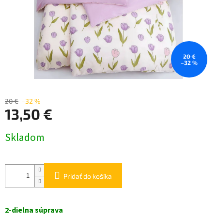
20 €
–32 %
20 €
–32 %
13,50 €
Jednotková
Skladom
cena:
Pridať do košíka
2-dielna
súprava