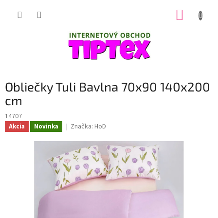
Prejsť
NÁKUP
na
obsah
KOŠÍK
Obliečky Tuli Bavlna 70x90 140x200
cm
14707
Značka:
HoD
Akcia
Novinka