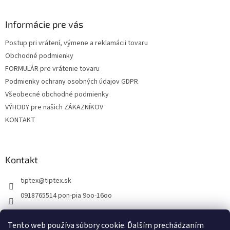
á
p
ä
Informácie pre vás
t
Postup pri vrátení, výmene a reklamácii tovaru
i
Obchodné podmienky
e
FORMULÁR pre vrátenie tovaru
Podmienky ochrany osobných údajov GDPR
Všeobecné obchodné podmienky
VÝHODY pre našich ZÁKAZNÍKOV
KONTAKT
Kontakt
tiptex
@
tiptex.sk
0918765514 pon-pia 9oo-16oo
Tento web používa súbory cookie. Ďalším prechádzaním