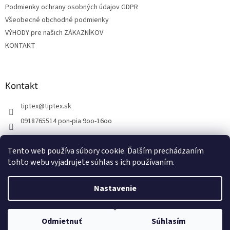
Podmienky ochrany osobných údajov GDPR
Všeobecné obchodné podmienky
VÝHODY pre našich ZÁKAZNÍKOV
KONTAKT
Kontakt
tiptex
@
tiptex.sk
0918765514 pon-pia 9oo-16oo
Tento web používa súbory cookie. Ďalším prechádzaním
tohto webu vyjadrujete súhlas s ich používaním.
Vytvoril Shoptet
Nastavenie
Copyright 2026
TipTex
. Všetky práva vyhradené.
Upraviť nastavenie
Odmietnuť
Súhlasím
cookies