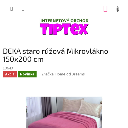
Prejsť
NÁKUP
na
obsah
KOŠÍK
DEKA staro rúžová Mikrovlákno
150x200 cm
13643
Značka:
Home od Dreams
Akcia
Novinka