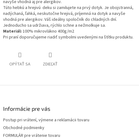
navyše vhodná aj pre alergikov.
Túto hebkú a hrejivú deku si zamilujete na prvý dotyk. Je obojstranná,
nadýchaná, ľahká, neskutočne hrejivá, príjemná na dotyk a navyše
vhodná pre alergikov. Váš ideálny spoločník do chladných dní.
Jednoducho sa udržiava, rýchlo schne a nežmolkuje sa.
Materiál:
100% mikrovlákno 400g/m2
Pri praní doporučujeme riadiť symbolmi uvedenými na štítku produktu.
OPÝTAŤ SA
ZDIEĽAŤ
Z
á
p
ä
Informácie pre vás
t
Postup pri vrátení, výmene a reklamácii tovaru
i
Obchodné podmienky
e
FORMULÁR pre vrátenie tovaru