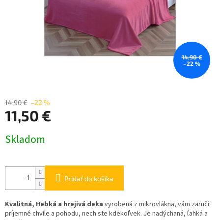
14,90 €
–22 %
14,90 €
–22 %
11,50 €
Jednotková
Skladom
cena:
Pridať do košíka
Kvalitná, Hebká a hrejivá deka
vyrobená z mikrovlákna, vám zaručí
príjemné chvíle a pohodu, nech ste kdekoľvek. Je nadýchaná, ľahká a