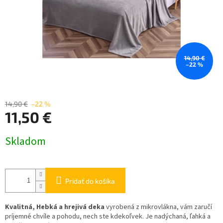
14,90 €
–22 %
14,90 €
–22 %
11,50 €
Jednotková
Skladom
cena:
Pridať do košíka
Kvalitná, Hebká a hrejivá deka
vyrobená z mikrovlákna, vám zaručí
príjemné chvíle a pohodu, nech ste kdekoľvek. Je nadýchaná, ľahká a