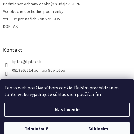
Podmienky ochrany osobných údajov GDPR
Všeobecné obchodné podmienky
VÝHODY pre našich ZÁKAZNÍKOV
KONTAKT
Kontakt
tiptex
@
tiptex.sk
0918765514 pon-pia 9oo-16oo
Tento web používa súbory cookie. Ďalším prechádzaním
tohto webu vyjadrujete súhlas s ich používaním.
Vytvoril Shoptet
Nastavenie
Copyright 2026
TipTex
. Všetky práva vyhradené.
Upraviť nastavenie
Odmietnuť
Súhlasím
cookies