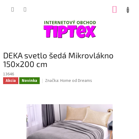
Prejsť
NÁKUP
na
obsah
KOŠÍK
DEKA svetlo šedá Mikrovlákno
150x200 cm
13646
Značka:
Home od Dreams
Akcia
Novinka