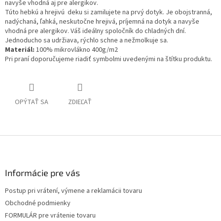
navyše vhodná aj pre alergikov.
Túto hebkú a hrejivú deku si zamilujete na prvý dotyk. Je obojstranná,
nadýchaná, ľahká, neskutočne hrejivá, príjemná na dotyk a navyše
vhodná pre alergikov. Váš ideálny spoločník do chladných dní.
Jednoducho sa udržiava, rýchlo schne a nežmolkuje sa.
Materiál:
100% mikrovlákno 400g/m2
Pri praní doporučujeme riadiť symbolmi uvedenými na štítku produktu.
OPÝTAŤ SA
ZDIEĽAŤ
Z
á
p
ä
Informácie pre vás
t
Postup pri vrátení, výmene a reklamácii tovaru
i
Obchodné podmienky
e
FORMULÁR pre vrátenie tovaru