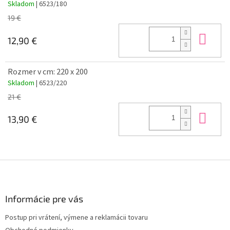
Skladom
| 6523/180
19 €
Do 
12,90 €
Rozmer v cm: 220 x 200
Skladom
| 6523/220
21 €
Do 
13,90 €
Z
á
p
ä
Informácie pre vás
t
Postup pri vrátení, výmene a reklamácii tovaru
i