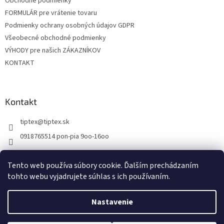
Obchodné podmienky
e
FORMULÁR pre vrátenie tovaru
Podmienky ochrany osobných údajov GDPR
Všeobecné obchodné podmienky
VÝHODY pre našich ZÁKAZNÍKOV
KONTAKT
Kontakt
tiptex
@
tiptex.sk
0918765514 pon-pia 9oo-16oo
Tento web používa súbory cookie. Ďalším prechádzaním
tohto webu vyjadrujete súhlas s ich používaním.
Vytvoril Shoptet
Nastavenie