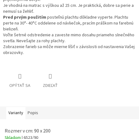
Je vhodná na matrac s výškou až 25 cm. Je praktická, dobre sa perie a
nemusí sa žehliť.
Pred prvým použitím
posteľnú plachtu dôkladne vyperte. Plachtu
perte na 30°- 40°C oddelene od návliečok, pracím práškom na farebnú
bielizeň.
Voľte šetrné odstredenie a zaveste mimo dosahu priameho slnečného
svetla. Nevešajte za rohy plachty.
Zobrazenie farieb sa môže mierne líšiť v závislosti od nastavenia Vašej
obrazovky.
OPÝTAŤ SA
ZDIEĽAŤ
Varianty
Popis
Rozmer v cm: 90 x 200
Skladom
| 6523/90