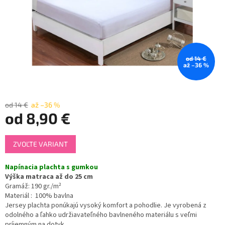
od 14 €
až –36 %
od 14 €
až –36 %
od
8,90 €
Jednotková
ZVOĽTE VARIANT
cena:
Napínacia plachta s gumkou
Výška matraca až do 25 cm
Gramáž: 190 gr./m²
Materiál :
100% bavlna
Jersey plachta ponúkajú vysoký komfort a pohodlie. Je vyrobená z
odolného a ľahko udržiavateľného bavlneného materiálu s veľmi
príjemným na dotyk.