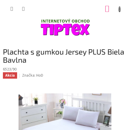
Prejsť
NÁKUP
na
obsah
KOŠÍK
Plachta s gumkou Jersey PLUS Biela
Bavlna
6523/90
Značka:
HoD
Akcia