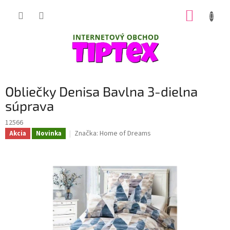
Prejsť
NÁKUP
na
obsah
KOŠÍK
Obliečky Denisa Bavlna 3-dielna
súprava
12566
Značka:
Home of Dreams
Akcia
Novinka