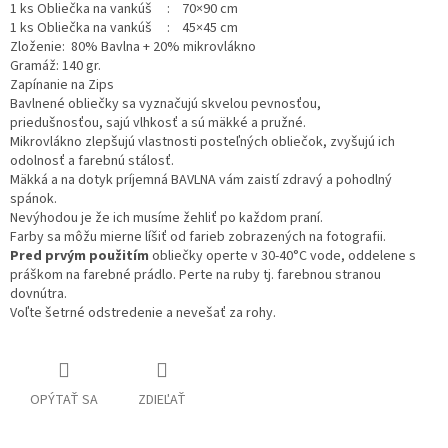
1 ks Obliečka na vankúš : 70×90 cm
1 ks Obliečka na vankúš : 45×45 cm
Zloženie: 80% Bavlna + 20% mikrovlákno
Gramáž: 140 gr.
Zapínanie na Zips
Bavlnené obliečky sa vyznačujú skvelou pevnosťou,
priedušnosťou,
sajú vlhkosť a sú mäkké a pružné.
Mikrovlákno zlepšujú vlastnosti posteľných obliečok, zvyšujú ich
odolnosť a farebnú stálosť.
Mäkká a na dotyk príjemná BAVLNA vám zaistí zdravý a pohodlný
spánok.
Nevýhodou je že ich musíme žehliť po každom praní.
Farby sa môžu mierne líšiť od farieb zobrazených na fotografii.
Pred prvým použitím
obliečky operte v 30-40°C vode, oddelene s
práškom na farebné prádlo. Perte na ruby tj. farebnou stranou
dovnútra.
Voľte šetrné odstredenie a nevešať za rohy.
OPÝTAŤ SA
ZDIEĽAŤ