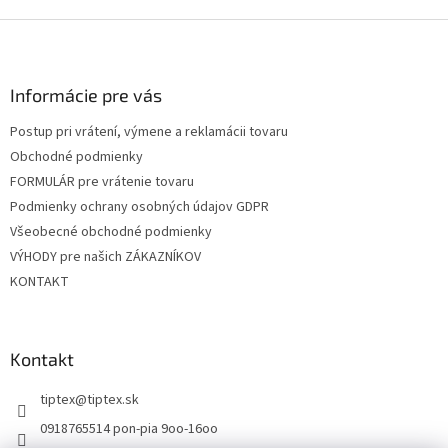
Z
á
p
ä
Informácie pre vás
t
Postup pri vrátení, výmene a reklamácii tovaru
i
Obchodné podmienky
e
FORMULÁR pre vrátenie tovaru
Podmienky ochrany osobných údajov GDPR
Všeobecné obchodné podmienky
VÝHODY pre našich ZÁKAZNÍKOV
KONTAKT
Kontakt
tiptex
@
tiptex.sk
0918765514 pon-pia 9oo-16oo