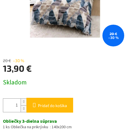
20 €
–30 %
20 €
–30 %
13,90 €
Jednotková
Skladom
cena:
Pridať do košíka
Obliečky 3-dielna súprava
1 ks Obliečka na prikrývku : 140x200 cm