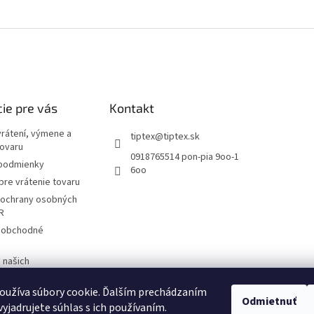
ie pre vás
Kontakt
vrátení, výmene a
tiptex
@
tiptex.sk
tovaru
0918765514 pon-pia 9oo-1
podmienky
6oo
re vrátenie tovaru
ochrany osobných
R
 obchodné
 našich
V
oužíva súbory cookie. Ďalším prechádzaním
Odmietnuť
yjadrujete súhlas s ich používaním.