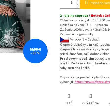
Pridať do koš
2 - dielna súprava
/
Netreba žehl
Obliečka na prikrývku: 140x200 c
Obliečka na vankúš : 70×90 c
Zloženie 100% bavlna / Gramáž: 16
Zapínanie na gombičky
Vyrobené v Čechách
Krepové obliečky vznikajú tepeln
Krepová latka má všetky vynikajúc
21,90 €
–22 %
priedušnosťou, sajú dobre vlhkos
Pred prvým použitím
obliečky o
prádlo. Perte na ruby tj. farebno
rohy. Netreba žehliť.
Odporúčame posteľné plachty v r
vyhovujú:
https://www.tiptex.sk/
TLAČ
OPÝTAŤ SA