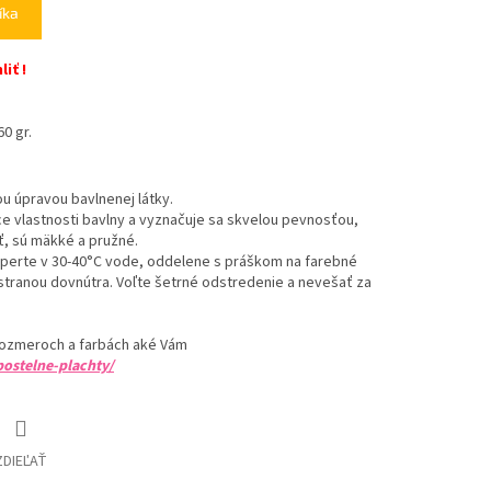
íka
iť !
m
m
0 gr.
ou úpravou bavlnenej látky.
e vlastnosti bavlny
a vyznačuje sa skvelou pevnosťou,
ť, sú mäkké a pružné.
perte v 30-40°C vode, oddelene s práškom na farebné
u stranou dovnútra. Voľte šetrné odstredenie a nevešať za
ozmeroch a farbách aké Vám
postelne-plachty/
ZDIEĽAŤ