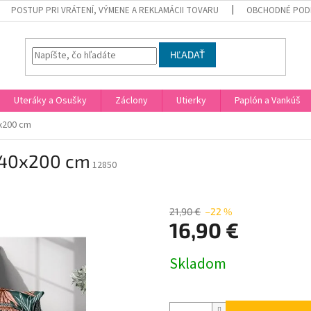
POSTUP PRI VRÁTENÍ, VÝMENE A REKLAMÁCII TOVARU
OBCHODNÉ POD
HĽADAŤ
Uteráky a Osušky
Záclony
Utierky
Paplón a Vankúš
0x200 cm
 140x200 cm
12850
21,90 €
–22 %
16,90 €
Jednotková
Skladom
cena: