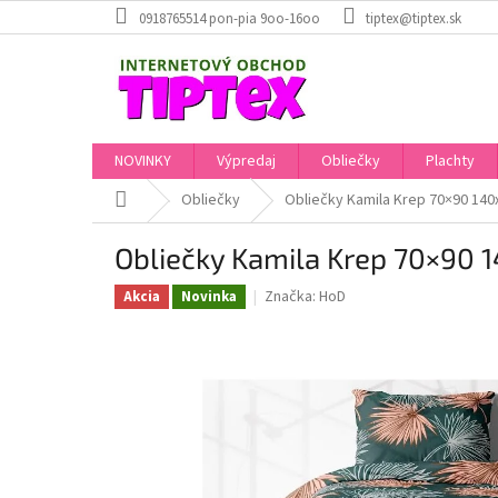
Prejsť
0918765514 pon-pia 9oo-16oo
tiptex@tiptex.sk
na
obsah
NOVINKY
Výpredaj
Obliečky
Plachty
Domov
Obliečky
Obliečky Kamila Krep 70×90 14
Obliečky Kamila Krep 70×90
Značka:
HoD
Akcia
Novinka