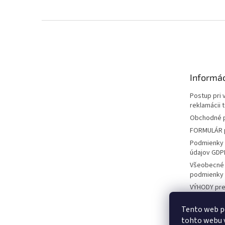
Z
á
p
ä
t
Informác
i
e
Postup pri 
reklamácii 
Obchodné 
FORMULÁR p
Podmienky 
údajov GDP
Všeobecné
podmienky
VÝHODY pre
ZÁKAZNÍKO
Tento web p
KONTAKT
tohto webu v