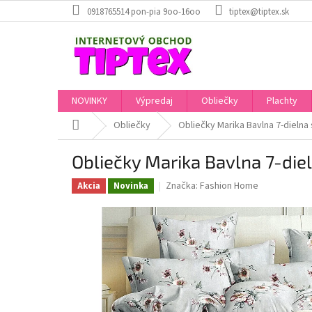
Prejsť
0918765514 pon-pia 9oo-16oo
tiptex@tiptex.sk
na
obsah
NOVINKY
Výpredaj
Obliečky
Plachty
Domov
Obliečky
Obliečky Marika Bavlna 7-dielna
Obliečky Marika Bavlna 7-die
Značka:
Fashion Home
Akcia
Novinka