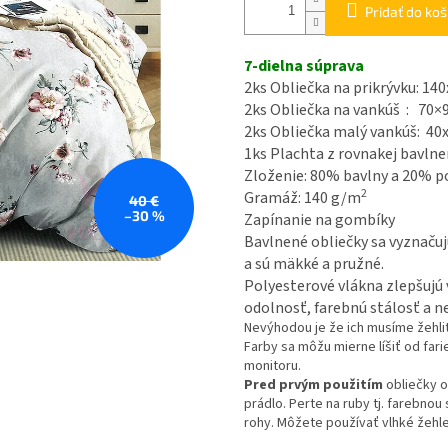
Pridať do koš
7-dielna súprava
2ks Obliečka na prikrývku: 1
2ks Obliečka na vankúš : 70×
2ks Obliečka malý vankúš: 40
1ks Plachta z rovnakej bavlnen
Zloženie:
80% bavlny a 20% p
2
Gramáž: 140 g/m
40 €
–30 %
Zapínanie na gombíky
Bavlnené obliečky sa vyznaču
a sú mäkké a pružné.
Polyesterové vlákna zlepšujú 
odolnosť, farebnú stálosť a nek
Nevýhodou je že ich musíme žehli
Farby sa môžu mierne líšiť od fari
monitoru.
Pred prvým použitím
obliečky o
prádlo. Perte na ruby tj. farebno
rohy. Môžete používať vlhké žehle