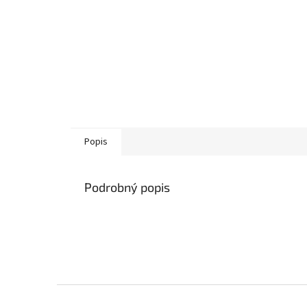
Popis
Podrobný popis
Z
á