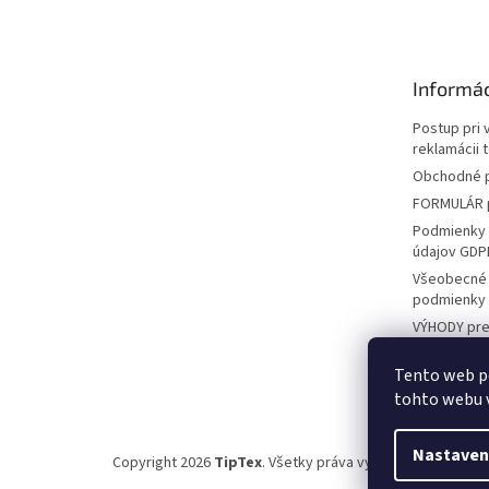
p
ä
t
Informác
i
e
Postup pri 
reklamácii 
Obchodné 
FORMULÁR p
Podmienky 
údajov GDP
Všeobecné
podmienky
VÝHODY pre
ZÁKAZNÍKO
Tento web p
KONTAKT
tohto webu v
Nastaven
Copyright 2026
TipTex
. Všetky práva vyhradené.
Upraviť 