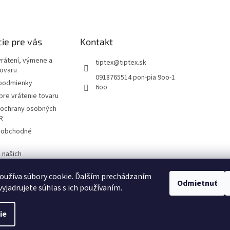
ie pre vás
Kontakt
vrátení, výmene a
tiptex
@
tiptex.sk
tovaru
0918765514 pon-pia 9oo-1
podmienky
6oo
re vrátenie tovaru
ochrany osobných
R
 obchodné
 našich
V
oužíva súbory cookie. Ďalším prechádzaním
Odmietnuť
yjadrujete súhlas s ich používaním.
ie
nastavenie cookies