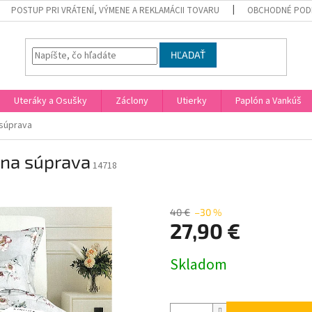
POSTUP PRI VRÁTENÍ, VÝMENE A REKLAMÁCII TOVARU
OBCHODNÉ POD
HĽADAŤ
Uteráky a Osušky
Záclony
Utierky
Paplón a Vankúš
 súprava
lna súprava
14718
40 €
–30 %
27,90 €
Jednotková
Skladom
cena: