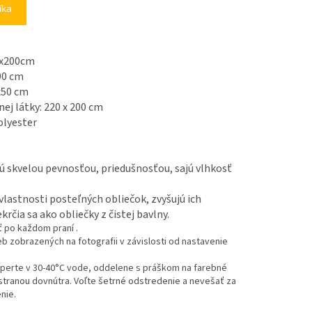
íka
40x200cm
90 cm
x50 cm
ej látky: 220 x 200 cm
olyester
jú skvelou pevnosťou, priedušnosťou,
sajú vlhkosť
vlastnosti posteľných obliečok, zvyšujú ich
rčia sa ako obliečky z čistej bavlny.
ť po každom praní .
eb zobrazených na fotografii v závislosti od nastavenie
perte v 30-40°C vode, oddelene s práškom na farebné
u stranou dovnútra. Voľte šetrné odstredenie a nevešať za
nie.