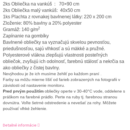
2ks Obliečka na vankúš : 70×90 cm
2ks Obliečka malý vankúš: 40x50 cm
1ks Plachta z rovnakej bavlnenej látky: 220 x 200 cm
Zloženie: 80% bavlny a 20% polyester
2
Gramáž: 140 g/m
Zapínanie na gombíky
Bavlnené obliečky sa vyznačujú skvelou pevnosťou,
priedušnosťou,
sajú vlhkosť a sú mäkké a pružné.
Polyesterové vlákna zlepšujú vlastnosti posteľných
obliečok, zvyšujú ich odolnosť, farebnú stálosť a nekrčia sa
ako obliečky z čistej bavlny.
Nevýhodou je že ich musíme žehliť po každom praní .
Farby sa môžu mierne líšiť od farieb zobrazených na fotografii v
závislosti od nastavenie monitoru.
Pred prvým použitím
obliečky operte v 30-40°C vode, oddelene s
práškom na farebné prádlo. Perte na ruby tj. farebnou stranou
dovnútra. Voľte šetrné odstredenie a nevešať za rohy. Môžete
používať vlhké žehlenie.
Detailné informácie