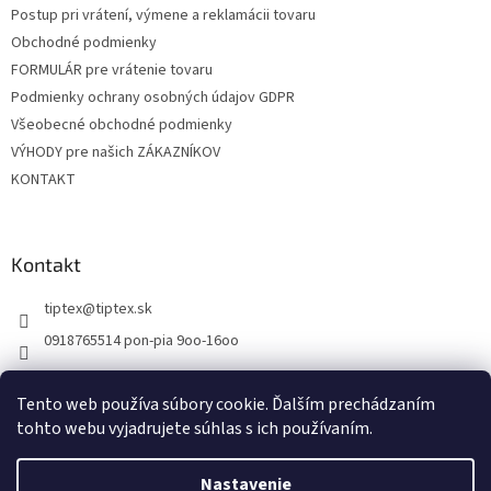
Postup pri vrátení, výmene a reklamácii tovaru
i
Obchodné podmienky
e
FORMULÁR pre vrátenie tovaru
Podmienky ochrany osobných údajov GDPR
Všeobecné obchodné podmienky
VÝHODY pre našich ZÁKAZNÍKOV
KONTAKT
Kontakt
tiptex
@
tiptex.sk
0918765514 pon-pia 9oo-16oo
Tento web používa súbory cookie. Ďalším prechádzaním
tohto webu vyjadrujete súhlas s ich používaním.
Vytvoril Shoptet
Nastavenie