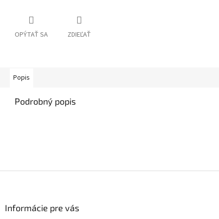
OPÝTAŤ SA
ZDIEĽAŤ
Popis
Podrobný popis
Z
á
p
ä
Informácie pre vás
t