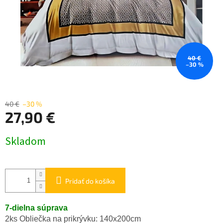
40 €
–30 %
40 €
–30 %
27,90 €
Jednotková
Skladom
cena:
Pridať do košíka
7-dielna súprava
2ks Obliečka na prikrývku: 140x200cm