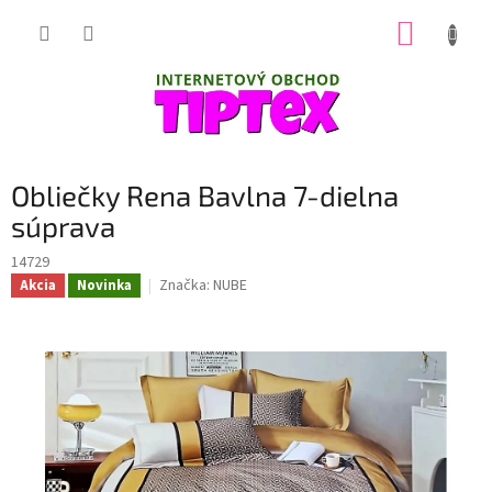
Prejsť
NÁKUP
na
obsah
KOŠÍK
Obliečky Rena Bavlna 7-dielna
súprava
14729
Značka:
NUBE
Akcia
Novinka