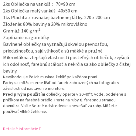
2ks Obliečka na vankúš : 70×90 cm
2ks Obliečka malý vankúš: 40x50 cm
1ks Plachta z rovnakej bavlnenej látky: 220 x 200 cm
Zloženie:
80% bavlny a 20% mikrovlákno
2
Gramáž: 140 g/m
Zapínanie na gombíky
Bavlnené obliečky sa vyznačujú skvelou pevnosťou,
priedušnosťou,
sajú vlhkosť a sú mäkké a pružné.
Mikrovlákna zlepšujú vlastnosti posteľných obliečok, zvyšujú
ich odolnosť, farebnú stálosť a nekrčia sa ako obliečky z čistej
bavlny.
Nevýhodou je že ich musíme žehliť po každom praní .
Farby sa môžu mierne líšiť od farieb zobrazených na fotografii v
závislosti od nastavenie monitoru.
Pred prvým použitím
obliečky operte v 30-40°C vode, oddelene s
práškom na farebné prádlo. Perte na ruby tj. farebnou stranou
dovnútra. Voľte šetrné odstredenie a nevešať za rohy. Môžete
používať vlhké žehlenie.
Detailné informácie