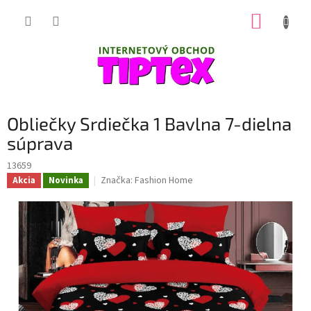
Prejsť
NÁKUP
na
obsah
KOŠÍK
Obliečky Srdiečka 1 Bavlna 7-dielna
súprava
13659
Značka:
Fashion Home
Akcia
Novinka