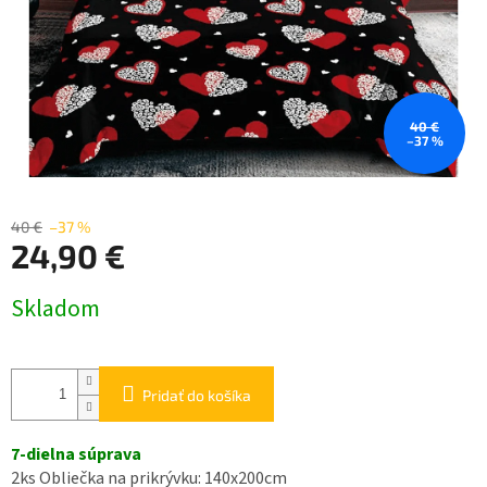
40 €
–37 %
40 €
–37 %
24,90 €
Jednotková
Skladom
cena:
Pridať do košíka
7-dielna súprava
2ks Obliečka na prikrývku: 140x200cm