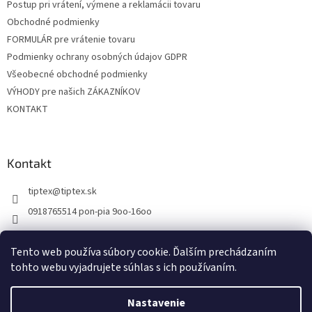
Postup pri vrátení, výmene a reklamácii tovaru
i
Obchodné podmienky
e
FORMULÁR pre vrátenie tovaru
Podmienky ochrany osobných údajov GDPR
Všeobecné obchodné podmienky
VÝHODY pre našich ZÁKAZNÍKOV
KONTAKT
Kontakt
tiptex
@
tiptex.sk
0918765514 pon-pia 9oo-16oo
Tento web používa súbory cookie. Ďalším prechádzaním
tohto webu vyjadrujete súhlas s ich používaním.
Vytvoril Shoptet
Nastavenie