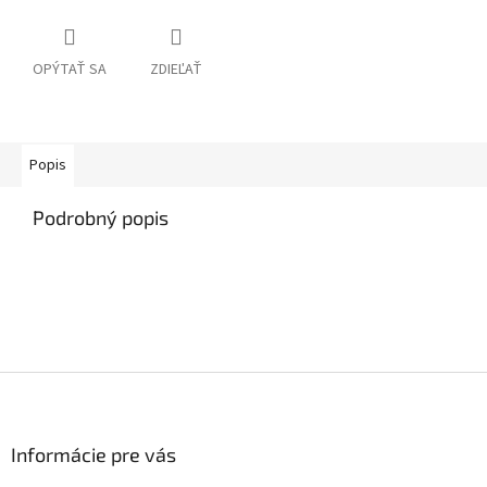
OPÝTAŤ SA
ZDIEĽAŤ
Popis
Podrobný popis
Z
á
p
ä
Informácie pre vás
t