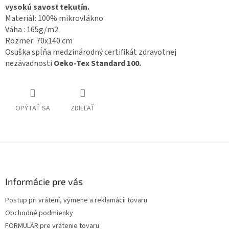
vysokú savosť tekutín.
Materiál: 100% mikrovlákno
Váha : 165g/m2
Rozmer: 70x140 cm
Osuška spĺňa medzinárodný
certifikát zdravotnej
nezávadnosti
Oeko-Tex Standard 100.
OPÝTAŤ SA
ZDIEĽAŤ
Z
á
p
ä
Informácie pre vás
t
Postup pri vrátení, výmene a reklamácii tovaru
i
Obchodné podmienky
e
FORMULÁR pre vrátenie tovaru