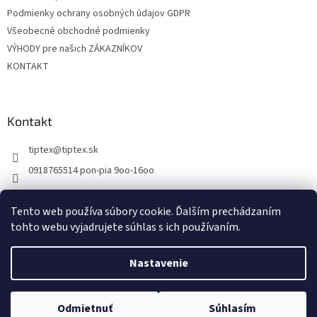
Podmienky ochrany osobných údajov GDPR
Všeobecné obchodné podmienky
VÝHODY pre našich ZÁKAZNÍKOV
KONTAKT
Kontakt
tiptex
@
tiptex.sk
0918765514 pon-pia 9oo-16oo
Tento web používa súbory cookie. Ďalším prechádzaním
tohto webu vyjadrujete súhlas s ich používaním.
Vytvoril Shoptet
Nastavenie
Copyright 2026
TipTex
. Všetky práva vyhradené.
Upraviť nastavenie
Odmietnuť
Súhlasím
cookies