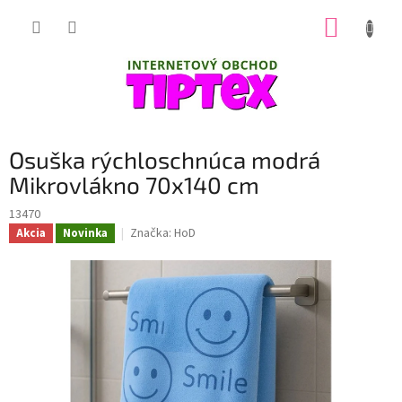
Prejsť
NÁKUP
na
obsah
KOŠÍK
Osuška rýchloschnúca modrá
Mikrovlákno 70x140 cm
13470
Značka:
HoD
Akcia
Novinka