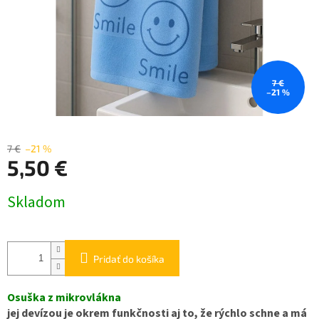
7 €
–21 %
7 €
–21 %
5,50 €
Jednotková
Skladom
cena:
Pridať do košíka
Osuška z mikrovlákna
jej devízou je okrem funkčnosti aj to, že rýchlo schne a má