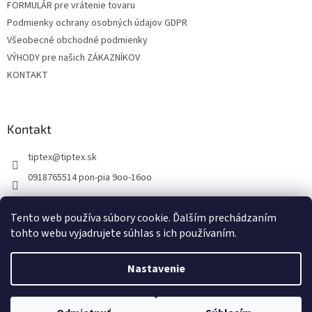
FORMULÁR pre vrátenie tovaru
Podmienky ochrany osobných údajov GDPR
Všeobecné obchodné podmienky
VÝHODY pre našich ZÁKAZNÍKOV
KONTAKT
Kontakt
tiptex
@
tiptex.sk
0918765514 pon-pia 9oo-16oo
Tento web používa súbory cookie. Ďalším prechádzaním
tohto webu vyjadrujete súhlas s ich používaním.
Vytvoril Shoptet
Nastavenie
Copyright 2026
TipTex
. Všetky práva vyhradené.
Upraviť nastavenie