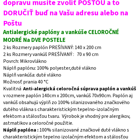
dopravu musíte zvoliť POŠTOU a to
DORUČIŤ buď na Vašu adresu alebo na
Poštu
Antialergické paplóny a vankúše CELOROČNÉ
MODRÉ Na DVE POSTELE
2 ks Rozmery paplón PREŠÍVANÝ: 140 x 200 cm
2 ks Rozmery vankúš PREŠÍVANÝ : 70 x 90 cm
Povrch: Mikrovlákno
Náplň paplónu: 100% polyester,duté vlákno
Náplň vankúša: duté vlákno
Možnosť prania 40 °C
Kvalitná
Anti-alergická celoročná súprava paplón a vankúš
v rozmere paplón 140cm x 200cm, vankúš 70x90cm. Paplón aj
vankúš obsahujú výplň zo 100% silanizovaného značkového
dutého vlákna s charakteristickým tepelno-izolačným
efektom a stálosťou tvaru. Výrobok je vhodný pre alergikov,
astmatikov a celoročné použitie.
Náplň paplóna :
100% silanizované značkové duté vlákno s
charakteristickým tepelno izolačným efektom a stálosťou