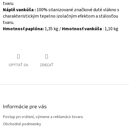
tvaru.
Náplň vankúša :
100% silanizované značkové duté vlákno s
charakteristickým tepelno izolačným efektom a stálosťou
tvaru.
Hmotnosť paplóna:
1,35 kg
/
Hmotnosť vankúša
: 1,10 kg
OPÝTAŤ SA
ZDIEĽAŤ
Z
á
p
ä
Informácie pre vás
t
Postup pri vrátení, výmene a reklamácii tovaru
i
Obchodné podmienky
e