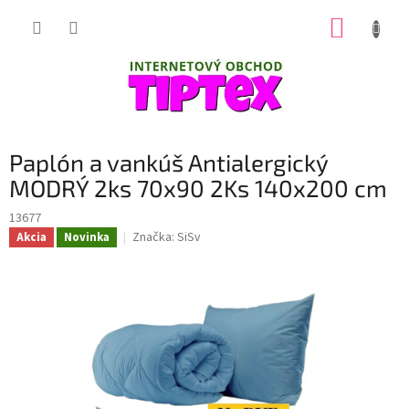
Prejsť
NÁKUP
na
obsah
KOŠÍK
Paplón a vankúš Antialergický
MODRÝ 2ks 70x90 2Ks 140x200 cm
13677
Značka:
SiSv
Akcia
Novinka