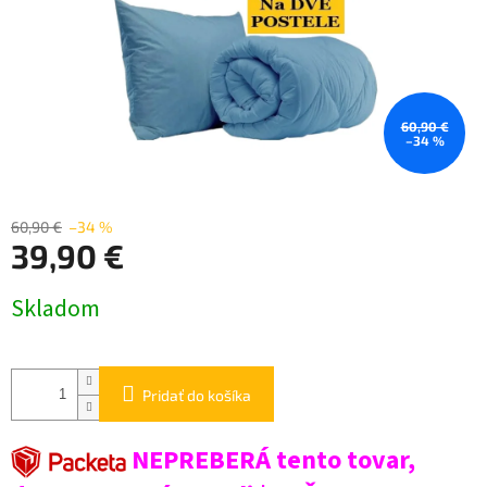
60,90 €
–34 %
60,90 €
–34 %
39,90 €
Jednotková
Skladom
cena:
Pridať do košíka
NEPREBERÁ tento tovar,