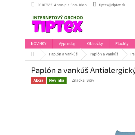
Prejsť
0918765514 pon-pia 9oo-16oo
tiptex@tiptex.sk
na
obsah
NOVINKY
Výpredaj
Obliečky
Plachty
Domov
Paplón a Vankúš
Paplón a Vankúš
Pa
Paplón a vankúš Antialergi
Značka:
SiSv
Akcia
Novinka