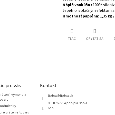
Náplň vankúša :
100% silaniz
tepelno izolačným efektom a 
Hmotnosť paplóna:
1,35 kg
TLAČ
OPÝTAŤ SA
ie pre vás
Kontakt
vrátení, výmene a
tiptex
@
tiptex.sk
tovaru
0918765514 pon-pia 9oo-1
podmienky
6oo
re vrátenie tovaru