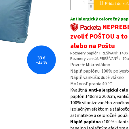
Pridať do koš
Antialergický celoročný pa
NEPREBER
zvoliť POŠTOU a to
alebo na Poštu
Rozmery paplón PREŠÍVANÝ: 140 x
33 €
Rozmery vankúš PREŠÍVANÝ : 70 x
–33 %
Povrch: Mikrovlákno
Náplň paplónu: 100% polyeste
Náplň vankúša: duté vlákno
Možnosť prania 40 °C
Kvalitná
Anti-alergická cel
paplón 140cm x 200cm, vankúš
100% silanizovaného značkov
izolačným efektom a stálosťou
astmatikov a celoročné použit
Náplň paplóna :
100% silaniz
tepelno izolačným efektom a 