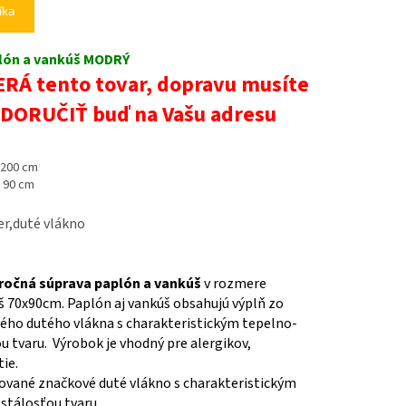
íka
plón a vankúš MODRÝ
Á tento tovar, dopravu musíte
 DORUČIŤ buď na Vašu adresu
 200 cm
 90 cm
r,duté vlákno
oročná súprava paplón a vankúš
v rozmere
 70x90cm. Paplón aj vankúš obsahujú výplň zo
ého dutého vlákna s charakteristickým tepelno-
 tvaru. Výrobok je vhodný pre alergikov,
ie.
ované značkové duté vlákno s charakteristickým
stálosťou tvaru.