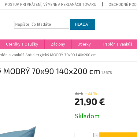
POSTUP PRI VRÁTENÍ, VÝMENE A REKLAMÁCII TOVARU
OBCHODNÉ POD
HĽADAŤ
Uteráky a Osušky
Záclony
Utierky
Paplón a Vankúš
plón a vankúš Antialergický MODRÝ 70x90 140x200 cm
cký MODRÝ 70x90 140x200 cm
13678
33 €
–33 %
21,90 €
Jednotková
Skladom
cena: