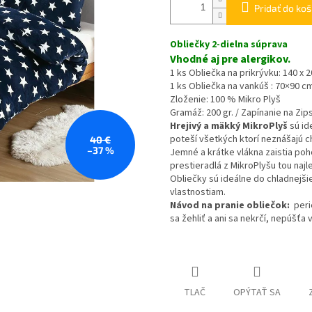
Pridať do koš
Obliečky 2-dielna súprava
Vhodné aj pre alergikov.
1 ks Obliečka na prikrývku: 140 x 
1 ks Obliečka na vankúš : 70×90 c
Zloženie: 100 % Mikro Plyš
Gramáž: 200 gr. / Zapínanie na Zip
Hrejivý a mäkký MikroPlyš
sú id
poteší všetkých ktorí neznášajú c
40 €
–37 %
Jemné a krátke vlákna zaistia poho
prestieradlá z MikroPlyšu tou naj
Obliečky sú ideálne do chladnej
vlastnostiam.
Návod na pranie obliečok:
peri
sa žehliť a ani sa nekrčí, nepúšťa 
TLAČ
OPÝTAŤ SA