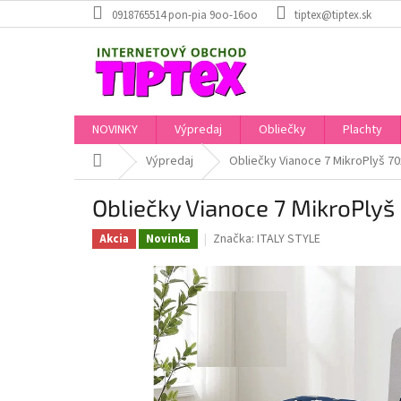
Prejsť
0918765514 pon-pia 9oo-16oo
tiptex@tiptex.sk
na
obsah
NOVINKY
Výpredaj
Obliečky
Plachty
Domov
Výpredaj
Obliečky Vianoce 7 MikroPlyš 7
Obliečky Vianoce 7 MikroPly
Značka:
ITALY STYLE
Akcia
Novinka