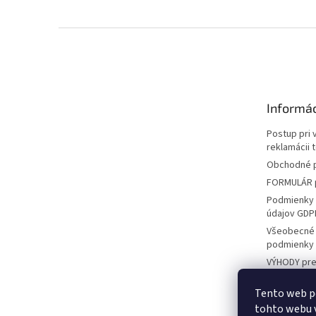
Z
á
p
ä
t
Informác
i
e
Postup pri 
reklamácii 
Obchodné 
FORMULÁR p
Podmienky 
údajov GDP
Všeobecné
podmienky
VÝHODY pre
ZÁKAZNÍKO
Tento web p
KONTAKT
tohto webu v