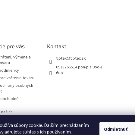
ie pre vás
Kontakt
vrátení, výmene a
tiptex
@
tiptex.sk
tovaru
0918765514 pon-pia 9oo-1
podmienky
6oo
re vrátenie tovaru
ochrany osobných
R
 obchodné
 našich
V
oužíva súbory cookie. Ďalším prechádzaním
Odmietnuť
yjadrujete súhlas s ich používaním.