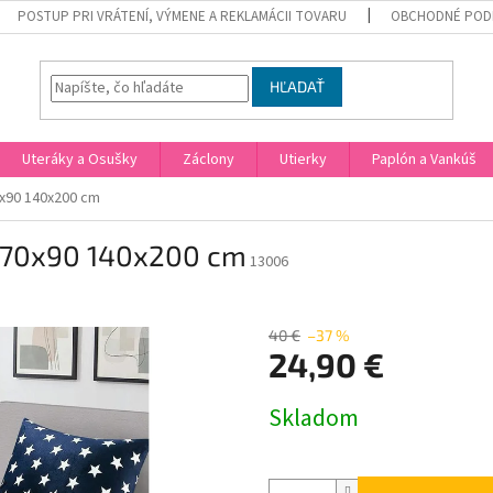
POSTUP PRI VRÁTENÍ, VÝMENE A REKLAMÁCII TOVARU
OBCHODNÉ POD
HĽADAŤ
Uteráky a Osušky
Záclony
Utierky
Paplón a Vankúš
0x90 140x200 cm
š 70x90 140x200 cm
13006
40 €
–37 %
24,90 €
Jednotková
Skladom
cena: