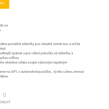
íka
200 cm
m
s
eálne posteľné obliečky
pre chladné zimné noci
a určite
hlad.
dlnejší spánok a pre citlivú pokožku sú obliečky a
lepšou voľbou.
šieho obdobia vďaka svojim výborným tepelným
eme na 30°C v automatickej práčke, rýchlo schne, nemusí
vlákna.
ZDIEĽAŤ